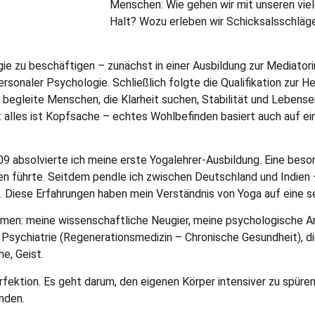
Menschen: Wie gehen wir mit unseren vie
Halt? Wozu erleben wir Schicksalsschläg
e zu beschäftigen – zunächst in einer Ausbildung zur Mediatorin,
sonaler Psychologie. Schließlich folgte die Qualifikation zur Hei
nd begleite Menschen, die Klarheit suchen, Stabilität und Leben
ht alles ist Kopfsache – echtes Wohlbefinden basiert auch auf e
9 absolvierte ich meine erste Yogalehrer-Ausbildung. Eine beso
ien führte. Seitdem pendle ich zwischen Deutschland und Indien
 Diese Erfahrungen haben mein Verständnis von Yoga auf eine se
mmen: meine wissenschaftliche Neugier, meine psychologische Arb
Psychiatrie (Regenerationsmedizin – Chronische Gesundheit), d
e, Geist.
fektion. Es geht darum, den eigenen Körper intensiver zu spüren
inden.